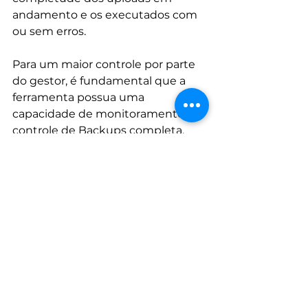
andamento e os executados com 
ou sem erros.
Para um maior controle por parte 
do gestor, é fundamental que a 
ferramenta possua uma 
capacidade de monitoramento e 
controle de Backups completa, 
painel de monitoramento 
completo para acompanhamento 
e gestão dos backups dos 
servidores e computadores da 
empresa e assim ter maior 
segurança com relação aos seus 
processos.
5. Conclusão
Embora as soluções drive sejam 