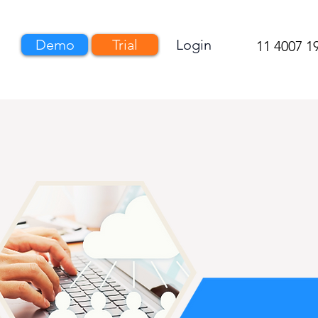
Demo
Trial
Login
s
11 4007 1