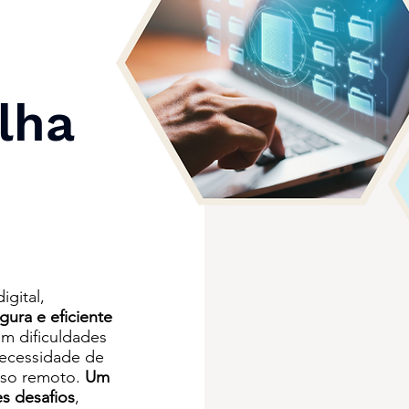
lha
gital,
gura e eficiente
am dificuldades
 necessidade de
sso remoto.
Um
s desafios
,